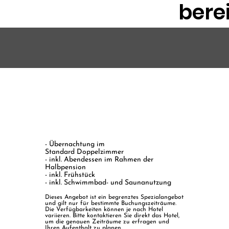
berei
- Übernachtung im
Standard Doppelzimmer
- inkl. Abendessen im Rahmen der
Halbpension
- inkl. Frühstück
- inkl. Schwimmbad- und Saunanutzung
Dieses Angebot ist ein begrenztes Spezialangebot
und gilt nur für bestimmte Buchungszeiträume.
Die Verfügbarkeiten können je nach Hotel
variieren. Bitte kontaktieren Sie direkt das Hotel,
um die genauen Zeiträume zu erfragen und
Ihren Aufenthalt zu planen.