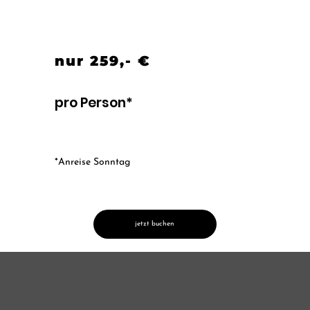
nur 259,- €
pro Person*
*Anreise Sonntag
jetzt buchen