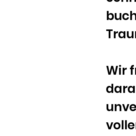
buch
Trau
Wir 
dara
unve
voll