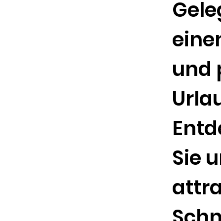
Gele
eine
und 
Urla
Entd
Sie 
attr
Sch