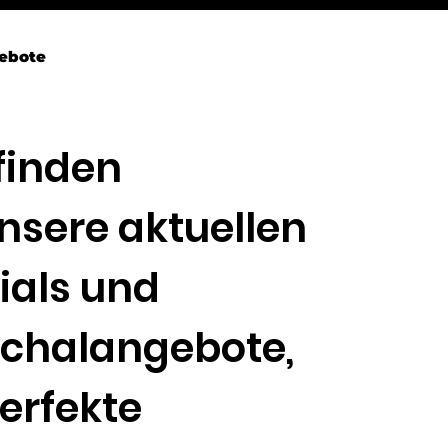
ebote
 finden
unsere aktuellen
ials und
chalangebote,
perfekte