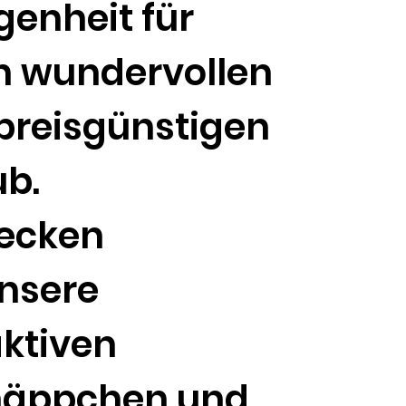
genheit für
n wundervollen
preisgünstigen
ub.
ecken
unsere
aktiven
näppchen und