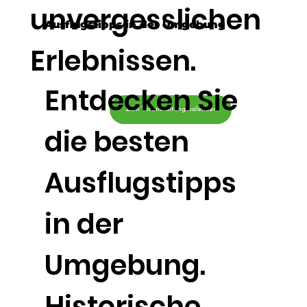
unvergesslichen
Ausflugstipps in der Umgebung
Erlebnissen.
Entdecken Sie
Zum Veranstaltungskalender
die besten
Ausflugstipps
in der
Umgebung.
Historische