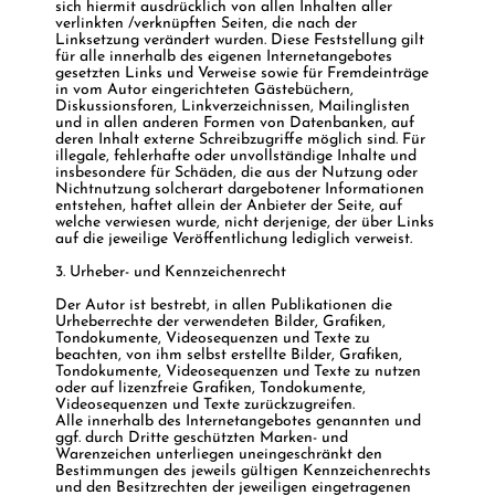
sich hiermit ausdrücklich von allen Inhalten aller
verlinkten /verknüpften Seiten, die nach der
Linksetzung verändert wurden. Diese Feststellung gilt
für alle innerhalb des eigenen Internetangebotes
gesetzten Links und Verweise sowie für Fremdeinträge
in vom Autor eingerichteten Gästebüchern,
Diskussionsforen, Linkverzeichnissen, Mailinglisten
und in allen anderen Formen von Datenbanken, auf
deren Inhalt externe Schreibzugriffe möglich sind. Für
illegale, fehlerhafte oder unvollständige Inhalte und
insbesondere für Schäden, die aus der Nutzung oder
Nichtnutzung solcherart dargebotener Informationen
entstehen, haftet allein der Anbieter der Seite, auf
welche verwiesen wurde, nicht derjenige, der über Links
auf die jeweilige Veröffentlichung lediglich verweist.
3. Urheber- und Kennzeichenrecht
Der Autor ist bestrebt, in allen Publikationen die
Urheberrechte der verwendeten Bilder, Grafiken,
Tondokumente, Videosequenzen und Texte zu
beachten, von ihm selbst erstellte Bilder, Grafiken,
Tondokumente, Videosequenzen und Texte zu nutzen
oder auf lizenzfreie Grafiken, Tondokumente,
Videosequenzen und Texte zurückzugreifen.
Alle innerhalb des Internetangebotes genannten und
ggf. durch Dritte geschützten Marken- und
Warenzeichen unterliegen uneingeschränkt den
Bestimmungen des jeweils gültigen Kennzeichenrechts
und den Besitzrechten der jeweiligen eingetragenen