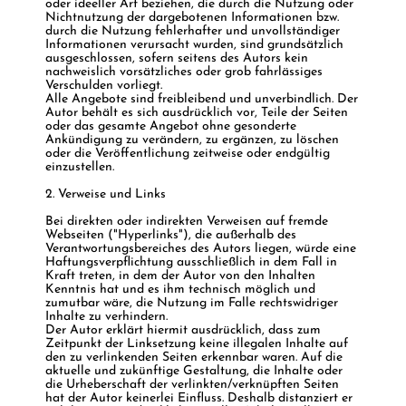
oder ideeller Art beziehen, die durch die Nutzung oder
Nichtnutzung der dargebotenen Informationen bzw.
durch die Nutzung fehlerhafter und unvollständiger
Informationen verursacht wurden, sind grundsätzlich
ausgeschlossen, sofern seitens des Autors kein
nachweislich vorsätzliches oder grob fahrlässiges
Verschulden vorliegt.
Alle Angebote sind freibleibend und unverbindlich. Der
Autor behält es sich ausdrücklich vor, Teile der Seiten
oder das gesamte Angebot ohne gesonderte
Ankündigung zu verändern, zu ergänzen, zu löschen
oder die Veröffentlichung zeitweise oder endgültig
einzustellen.
2. Verweise und Links
Bei direkten oder indirekten Verweisen auf fremde
Webseiten ("Hyperlinks"), die außerhalb des
Verantwortungsbereiches des Autors liegen, würde eine
Haftungsverpflichtung ausschließlich in dem Fall in
Kraft treten, in dem der Autor von den Inhalten
Kenntnis hat und es ihm technisch möglich und
zumutbar wäre, die Nutzung im Falle rechtswidriger
Inhalte zu verhindern.
Der Autor erklärt hiermit ausdrücklich, dass zum
Zeitpunkt der Linksetzung keine illegalen Inhalte auf
den zu verlinkenden Seiten erkennbar waren. Auf die
aktuelle und zukünftige Gestaltung, die Inhalte oder
die Urheberschaft der verlinkten/verknüpften Seiten
hat der Autor keinerlei Einfluss. Deshalb distanziert er