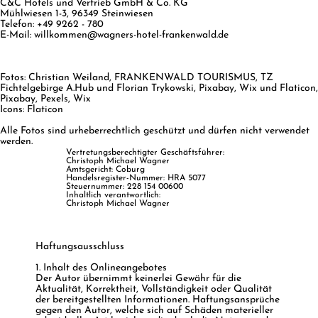
C&C Hotels und Vertrieb GmbH & Co. KG
Mühlwiesen 1-3, 96349 Steinwiesen
Telefon: +49 9262 - 780
E-Mail:
willkommen@wagners-hotel-frankenwald.de
Fotos: Christian Weiland, FRANKENWALD TOURISMUS, TZ
Fichtelgebirge A.Hub und Florian Trykowski, Pixabay, Wix und Flaticon,
Pixabay, Pexels, Wix
Icons: Flaticon
Alle Fotos sind urheberrechtlich geschützt und dürfen nicht verwendet
werden.
Vertretungsberechtigter Geschäftsführer:
Christoph Michael Wagner​
Amtsgericht: Coburg
Handelsregister-Nummer: HRA 5077
Steuernummer: 228 154 00600​
Inhaltlich verantwortlich:
Christoph Michael Wagner
Haftungsausschluss
1. Inhalt des Onlineangebotes
Der Autor übernimmt keinerlei Gewähr für die
Aktualität, Korrektheit, Vollständigkeit oder Qualität
der bereitgestellten Informationen. Haftungsansprüche
gegen den Autor, welche sich auf Schäden materieller